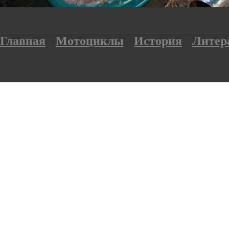
Главная
Мотоциклы
История
Литер