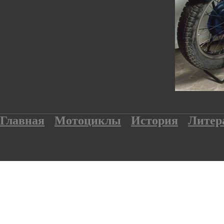
Главная
Мотоциклы
История
Литер